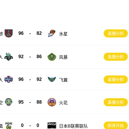
96
-
82
直播分析
想
水星
92
-
86
直播分析
风暴
人
96
-
92
直播分析
人
飞翼
95
-
88
直播分析
空
火花
0
-
0
即将开始
凰
日本B联赛联队