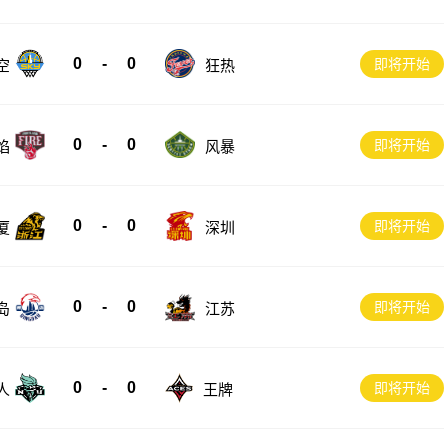
0
-
0
即将开始
空
狂热
0
-
0
即将开始
风暴
焰
0
-
0
即将开始
厦
深圳
0
-
0
即将开始
岛
江苏
0
-
0
即将开始
人
王牌