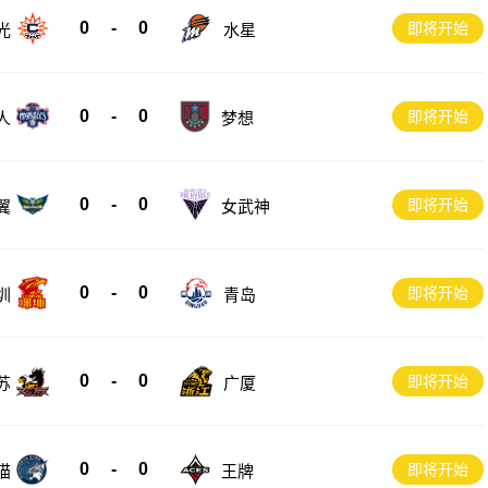
0
-
0
即将开始
光
水星
0
-
0
即将开始
人
梦想
0
-
0
即将开始
翼
女武神
0
-
0
即将开始
圳
青岛
0
-
0
即将开始
苏
广厦
0
-
0
即将开始
猫
王牌