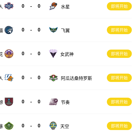
0
-
0
即将开始
人
水星
0
-
0
即将开始
猫
飞翼
0
-
0
即将开始
花
女武神
0
-
0
即将开始
人
阿瓜达桑特罗斯
0
-
0
即将开始
节奏
想
0
-
0
即将开始
暴
天空